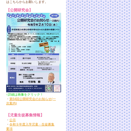
はこちらからお願いします。
【公開研究会】
↑詳細は画像をクリック！
・
第54回公開研究会のお知らせ(一
次案内)
【児童生徒募集情報】
・
公示
・
令和９年度入学児童・生徒募集
要項