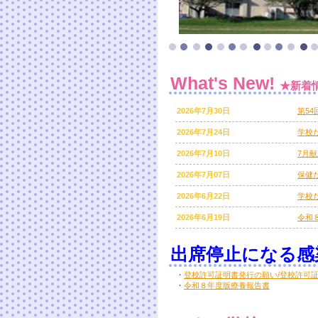
What's New!
★新着
2026年7月30日
第54
2026年7月24日
学校
2026年7月10日
7月
2026年7月07日
保健
2026年6月22日
学校
2026年6月19日
令和
出席停止になる感
・
登校許可証明書発行の願い/登校許可
・
令和８年度版療養報告書