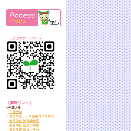
ふようのホームページ
【関連リンク】
○千葉大学
・
千葉大学
・
教育学部、大学院教育学研究科
・
教育学部 附属幼稚園
・
教育学部 附属小学校
・
教育学部 附属中学校