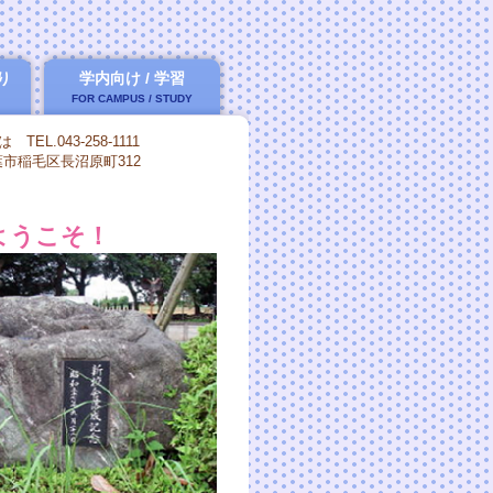
り
学内向け / 学習
FOR CAMPUS / STUDY
は
TEL.043-258-1111
千葉市稲毛区長沼原町312
ようこそ！