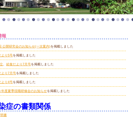
情報
回 公開研究会のお知らせ(一次案内)
を掲載しました
だより5号
を掲載しました
献立
、
給食だより7月号
を掲載しました
だより7月号
を掲載しました
だより4号
を掲載しました
８年度夏季現職研修会のお知らせ
を掲載しました
染症の書類関係
証明書