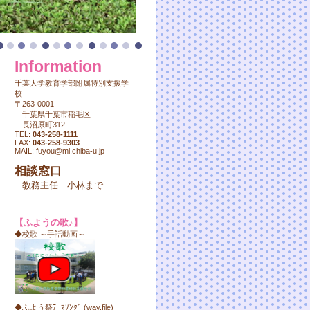
Information
千葉大学教育学部附属特別支援学
校
〒263-0001
千葉県千葉市稲毛区
長沼原町312
TEL:
043-258-1111
FAX:
043-258-9303
MAIL: fuyou@ml.chiba-u.jp
相談窓口
教務主任 小林まで
【ふようの歌♪】
◆校歌 ～手話動画～
◆ふよう祭ﾃｰﾏｿﾝｸﾞ (wav.file)