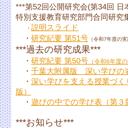
***第52回公開研究会(第34回
特別支援教育研究部門合同研究集会
説明スライド
・
・
研究紀要 第51号
（令和7年度の実
***過去の研究成果***
・
研究紀要 第50号
（令和6年度
・
千葉大附属版 深い学びの
・
深い学びを支える授業づく
版）
・
遊びの中での学び表
（第３版
***お知らせ***