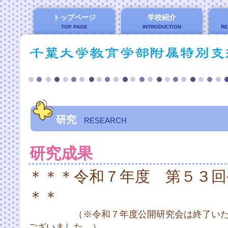
トップページ
学校紹介
TOP PAGE
INTRODUCTION
RE
研究
RESEARCH
研究成果
＊＊＊令和７年度 第５３回
＊＊
（※令和７年度公開研究会は終了いたし
ございました。）